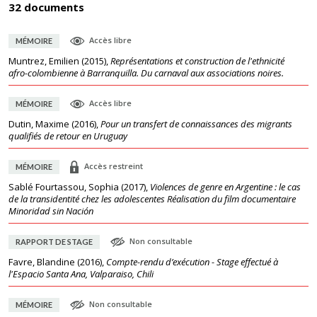
32 documents
Accès libre
MÉMOIRE
Muntrez, Emilien
(
2015
),
Représentations et construction de l'ethnicité
afro-colombienne à Barranquilla. Du carnaval aux associations noires.
Accès libre
MÉMOIRE
Dutin, Maxime
(
2016
),
Pour un transfert de connaissances des migrants
qualifiés de retour en Uruguay
Accès restreint
MÉMOIRE
Sablé Fourtassou, Sophia
(
2017
),
Violences de genre en Argentine : le cas
de la transidentité chez les adolescentes Réalisation du film documentaire
Minoridad sin Nación
Non consultable
RAPPORT DE STAGE
Favre, Blandine
(
2016
),
Compte-rendu d’exécution - Stage effectué à
l'Espacio Santa Ana, Valparaiso, Chili
Non consultable
MÉMOIRE