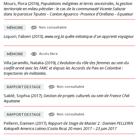
Mours, Flora
(
2016
),
Populations indigènes et terres ancestrales, la gestion
territoriale en milieu pétrolier : le cas de la communauté Vicente Salazar
dans la paroisse Tiputini – Canton Aguarico -Province d’Orellana – Equateur
Non consultable
MÉMOIRE
Liquori, Fabien
(
2013
),
www.org,la quête initiatique d'un apprenti voyageur
Accès libre
MÉMOIRE
Villa Jaramillo, Natalia
(
2019
),
L’évolution du rôle des femmes au sein du
conflit armé avec les FARC et depuis les Accords de Paix en Colombie :
trajectoires de militantes.
Non consultable
RAPPORT DE STAGE
Sablé, Sophia
(
2017
),
Gestion de projets culturels au sein de France Chili
Aquitaine
Non consultable
RAPPORT DE STAGE
Pellerin, Damien
(
2017
),
Rapport de Stage de Master 2 : Damien PELLERIN
Kokopelli America Latina (Costa Rica) 20 mars 2017 – 23 juin 2017