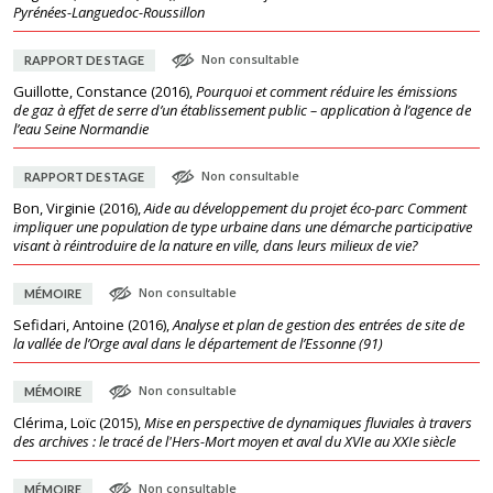
Pyrénées-Languedoc-Roussillon
Non consultable
RAPPORT DE STAGE
Guillotte, Constance
(
2016
),
Pourquoi et comment réduire les émissions
de gaz à effet de serre d’un établissement public – application à l’agence de
l’eau Seine Normandie
Non consultable
RAPPORT DE STAGE
Bon, Virginie
(
2016
),
Aide au développement du projet éco-parc Comment
impliquer une population de type urbaine dans une démarche participative
visant à réintroduire de la nature en ville, dans leurs milieux de vie?
Non consultable
MÉMOIRE
Sefidari, Antoine
(
2016
),
Analyse et plan de gestion des entrées de site de
la vallée de l’Orge aval dans le département de l’Essonne (91)
Non consultable
MÉMOIRE
Clérima, Loïc
(
2015
),
Mise en perspective de dynamiques fluviales à travers
des archives : le tracé de l'Hers-Mort moyen et aval du XVIe au XXIe siècle
Non consultable
MÉMOIRE