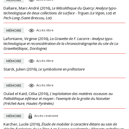
Dallaire, Marc-André
(
2016
),
Le Mésolithique du Quercy: Analyse typo-
technologique de deux collections de surface - Trigues (Le Vigan, Lot) et
Pech-Long (Saint-Bressou, Lot)
Accès libre
MÉMOIRE
Lafontaine, Virginie
(
2016
),
La Gravette de F. Lacorre : Analyse typo-
technologique et reconsidération de la chronostratigraphie du site de La
Gravette(Bayac, Dordogne)
Accès libre
MÉMOIRE
Starck, Julien
(
2016
),
Le symbolisme en préhistoire
Accès libre
MÉMOIRE
Oulad el Kaïd, Célia
(
2016
),
L'exploitation des matières osseuses au
Paléolithique inférieur et moyen : l'exemple de la grotte du Noisetier
(Fréchet-Aure, Hautes-Pyrénées)
Accès restreint
MÉMOIRE
Karcher, Lucile
(
2016
),
Étude de mobilier à caractère élitaire au sein de