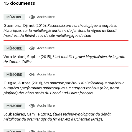
15 documents
Accès libre
MÉMOIRE
Guemona, Djimet
(
2015
),
Reconnaissance archéologique et enquêtes
historiques sur la métallurgie ancienne du fer dans la région de Kandi
(nord-est du Bénin) : cas de site métallurgique de Lolo
Accès libre
MÉMOIRE
Vora-Malpel, Sophie
(
2015
),
L'art mobilier gravé Magdalénien de la grotte
de Combe-Cullier
Accès libre
MÉMOIRE
Guigue, Aurore
(
2016
),
Les anneaux pariétaux du Paléolithique supérieur
européen : perforations anthropiques sur support rocheux (bloc, paroi,
plafond) des abris ornés du Grand Sud-Ouest français.
Accès libre
MÉMOIRE
Loubatières, Camille
(
2016
),
Étude techno-typologique du dépôt
métallique du premier âge du fer des Arz à Uchentein (Ariège)
Accès libre
MÉMOIRE