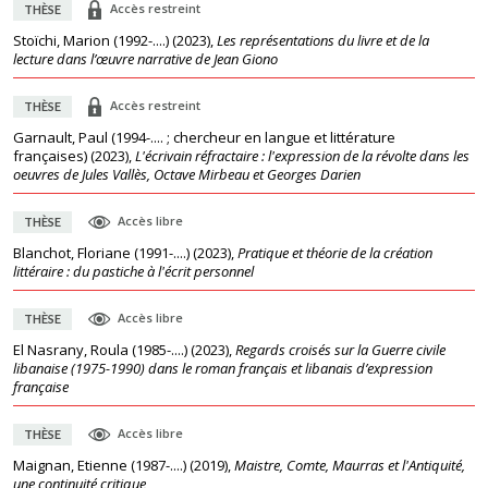
Accès restreint
THÈSE
Stoïchi, Marion (1992-....)
(
2023
),
Les représentations du livre et de la
lecture dans l’œuvre narrative de Jean Giono
Accès restreint
THÈSE
Garnault, Paul (1994-.... ; chercheur en langue et littérature
françaises)
(
2023
),
L'écrivain réfractaire : l'expression de la révolte dans les
oeuvres de Jules Vallès, Octave Mirbeau et Georges Darien
Accès libre
THÈSE
Blanchot, Floriane (1991-....)
(
2023
),
Pratique et théorie de la création
littéraire : du pastiche à l'écrit personnel
Accès libre
THÈSE
El Nasrany, Roula (1985-....)
(
2023
),
Regards croisés sur la Guerre civile
libanaise (1975-1990) dans le roman français et libanais d’expression
française
Accès libre
THÈSE
Maignan, Etienne (1987-....)
(
2019
),
Maistre, Comte, Maurras et l'Antiquité,
une continuité critique