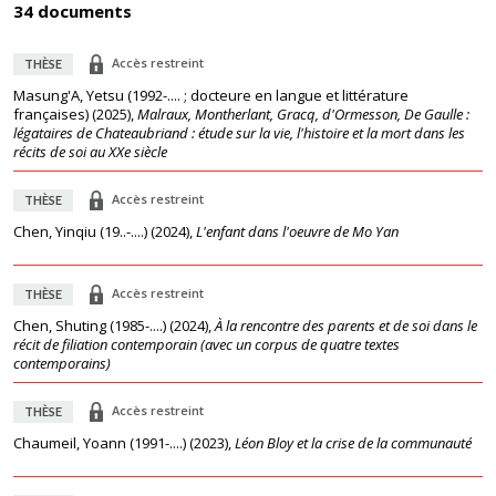
34 documents
Accès restreint
THÈSE
Masung'A, Yetsu (1992-.... ; docteure en langue et littérature
françaises)
(
2025
),
Malraux, Montherlant, Gracq, d'Ormesson, De Gaulle :
légataires de Chateaubriand : étude sur la vie, l'histoire et la mort dans les
récits de soi au XXe siècle
Accès restreint
THÈSE
Chen, Yinqiu (19..-....)
(
2024
),
L'enfant dans l'oeuvre de Mo Yan
Accès restreint
THÈSE
Chen, Shuting (1985-....)
(
2024
),
À la rencontre des parents et de soi dans le
récit de filiation contemporain (avec un corpus de quatre textes
contemporains)
Accès restreint
THÈSE
Chaumeil, Yoann (1991-....)
(
2023
),
Léon Bloy et la crise de la communauté