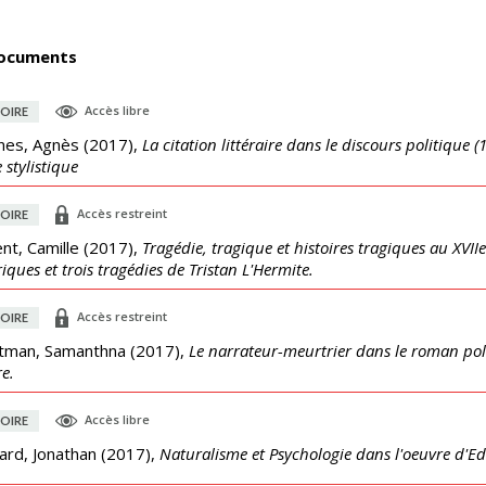
ocuments
Accès libre
OIRE
nes, Agnès
(
2017
),
La citation littéraire dans le discours politique
 stylistique
Accès restreint
OIRE
nt, Camille
(
2017
),
Tragédie, tragique et histoires tragiques au XVII
riques et trois tragédies de Tristan L'Hermite.
Accès restreint
OIRE
tman, Samanthna
(
2017
),
Le narrateur-meurtrier dans le roman poli
re.
Accès libre
OIRE
lard, Jonathan
(
2017
),
Naturalisme et Psychologie dans l'oeuvre d'