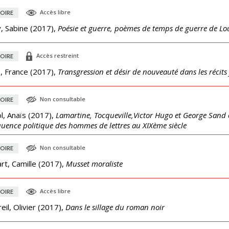
Accès libre
OIRE
, Sabine
(
2017
),
Poésie et guerre, poèmes de temps de guerre de Lo
Accès restreint
OIRE
, France
(
2017
),
Transgression et désir de nouveauté dans les récits
Non consultable
OIRE
l, Anaïs
(
2017
),
Lamartine, Tocqueville,Victor Hugo et George Sand 
quence politique des hommes de lettres au XIXème siècle
Non consultable
OIRE
rt, Camille
(
2017
),
Musset moraliste
Accès libre
OIRE
eil, Olivier
(
2017
),
Dans le sillage du roman noir