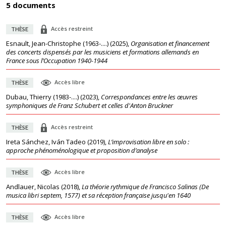
5 documents
Accès restreint
THÈSE
Esnault, Jean-Christophe (1963-....)
(
2025
),
Organisation et financement
des concerts dispensés par les musiciens et formations allemands en
France sous l’Occupation 1940-1944
Accès libre
THÈSE
Dubau, Thierry (1983-....)
(
2023
),
Correspondances entre les œuvres
symphoniques de Franz Schubert et celles d'Anton Bruckner
Accès restreint
THÈSE
Ireta Sánchez, Iván Tadeo
(
2019
),
L’improvisation libre en solo :
approche phénoménologique et proposition d’analyse
Accès libre
THÈSE
Andlauer, Nicolas
(
2018
),
La théorie rythmique de Francisco Salinas (De
musica libri septem, 1577) et sa réception française jusqu'en 1640
Accès libre
THÈSE