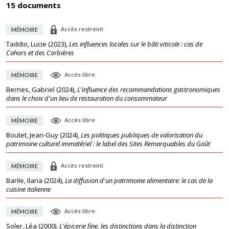
15 documents
Accès restreint
MÉMOIRE
Taddio, Lucie
(
2023
),
Les influences locales sur le bâti viticole : cas de
Cahors et des Corbières
Accès libre
MÉMOIRE
Bernes, Gabriel
(
2024
),
L'influence des recommandations gastronomiques
dans le choix d'un lieu de restauration du consommateur
Accès libre
MÉMOIRE
Boutet, Jean-Guy
(
2024
),
Les politiques publiques de valorisation du
patrimoine culturel immatériel : le label des Sites Remarquables du Goût
Accès restreint
MÉMOIRE
Barile, Ilaria
(
2024
),
La diffusion d'un patrimoine alimentaire: le cas de la
cuisine italienne
Accès libre
MÉMOIRE
Soler, Léa
(
2000
),
L'épicerie fine, les distinctions dans la distinction