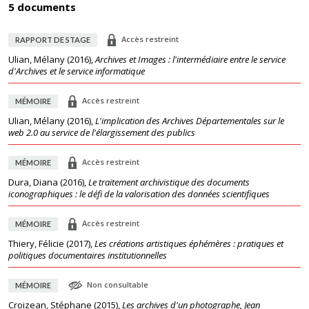
5 documents
Accès restreint
RAPPORT DE STAGE
Ulian, Mélany
(
2016
),
Archives et Images : l'intermédiaire entre le service
d'Archives et le service informatique
Accès restreint
MÉMOIRE
Ulian, Mélany
(
2016
),
L'implication des Archives Départementales sur le
web 2.0 au service de l'élargissement des publics
Accès restreint
MÉMOIRE
Dura, Diana
(
2016
),
Le traitement archivistique des documents
iconographiques : le défi de la valorisation des données scientifiques
Accès restreint
MÉMOIRE
Thiery, Félicie
(
2017
),
Les créations artistiques éphémères : pratiques et
politiques documentaires institutionnelles
Non consultable
MÉMOIRE
Croizean, Stéphane
(
2015
),
Les archives d'un photographe, Jean