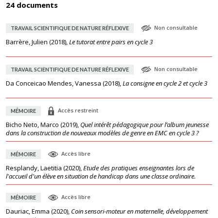
24 documents
Non consultable
TRAVAIL SCIENTIFIQUE DE NATURE RÉFLEXIVE
Barrère, Julien
(
2018
),
Le tutorat entre pairs en cycle 3
Non consultable
TRAVAIL SCIENTIFIQUE DE NATURE RÉFLEXIVE
Da Conceicao Mendes, Vanessa
(
2018
),
La consigne en cycle 2 et cycle 3
Accès restreint
MÉMOIRE
Bicho Neto, Marco
(
2019
),
Quel intérêt pédagogique pour l’album jeunesse
dans la construction de nouveaux modèles de genre en EMC en cycle 3 ?
Accès libre
MÉMOIRE
Resplandy, Laetitia
(
2020
),
Etude des pratiques enseignantes lors de
l'accueil d'un élève en situation de handicap dans une classe ordinaire.
Accès libre
MÉMOIRE
Dauriac, Emma
(
2020
),
Coin sensori-moteur en maternelle, développement