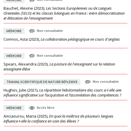
Bauchet, Alexine
(
2023
),
Les Sections Européennes ou de Langues
Orientales (SELO) et les classes bilangues en France : entre démocratisation
et élitisation de l'enseignement
Non consultable
MÉMOIRE
Comnos, Asta
(
2023
),
La collaboration pédagogique en cours d'anglais
Non consultable
MÉMOIRE
Spears, Alexandra
(
2023
),
La posture de l'enseignant sur la relation
enseignant-élève
Non consultable
TRAVAIL SCIENTIFIQUE DE NATURE RÉFLEXIVE
Hughes, Julie
(
2021
),
La répartition hebdomadaire des cours a-t-elle une
influence significative sur l’acquisition et l’assimilation des compétences ?
Accès libre
MÉMOIRE
Amzaourou, Maria
(
2025
),
En quoi la maîtrise de plusieurs langues
influence-t-elle la confiance en soin des élèves ?