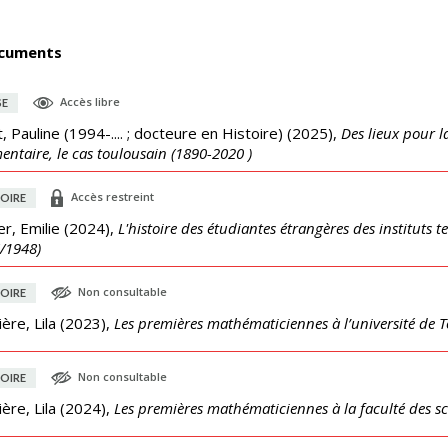
cuments
Accès libre
SE
t, Pauline (1994-.... ; docteure en Histoire)
(
2025
),
Des lieux pour l
entaire, le cas toulousain (1890-2020 )
Accès restreint
OIRE
er, Emilie
(
2024
),
L'histoire des étudiantes étrangères des instituts 
/1948)
Non consultable
OIRE
ère, Lila
(
2023
),
Les premières mathématiciennes à l’université de 
Non consultable
OIRE
ère, Lila
(
2024
),
Les premières mathématiciennes à la faculté des sc