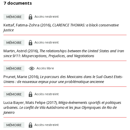
7 documents
Accès restreint
MÉMOIRE
Kettaf, Fatima-Zohra
(
2016
),
CLARENCE THOMAS: a black conservative
Justice
Accès restreint
MÉMOIRE
Martin, Astrid
(
2016
),
The relationships between the United States and Iran
since 9/11: Misperceptions, Prejudices, and Negotiations
Accès libre
MÉMOIRE
Prunet, Marie
(
2016
),
Le parcours des Mexicains dans le Sud-Ouest Etats-
Uniens : de nouveaux enjeux pour une problématique ancienne
Accès restreint
MÉMOIRE
Lucia Bayer, Mats Felipe
(
2017
),
Méga-événements sportifs et politiques
urbaines. Le conflit de Vila Autódromo et les Jeux Olympiques de Rio de
Janeiro
Accès restreint
MÉMOIRE