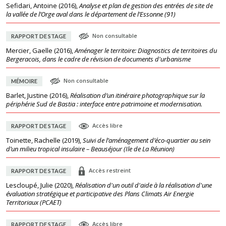
Sefidari, Antoine
(
2016
),
Analyse et plan de gestion des entrées de site de
la vallée de l’Orge aval dans le département de l’Essonne (91)
Non consultable
RAPPORT DE STAGE
Mercier, Gaelle
(
2016
),
Aménager le territoire: Diagnostics de territoires du
Bergeracois, dans le cadre de révision de documents d'urbanisme
Non consultable
MÉMOIRE
Barlet, Justine
(
2016
),
Réalisation d’un itinéraire photographique sur la
périphérie Sud de Bastia : interface entre patrimoine et modernisation.
Accès libre
RAPPORT DE STAGE
Toinette, Rachelle
(
2019
),
Suivi de l’aménagement d’éco-quartier au sein
d’un milieu tropical insulaire – Beauséjour (Ile de La Réunion)
Accès restreint
RAPPORT DE STAGE
Lescloupé, Julie
(
2020
),
Réalisation d'un outil d'aide à la réalisation d'une
évaluation stratégique et participative des Plans Climats Air Energie
Territoriaux (PCAET)
Accès libre
RAPPORT DE STAGE