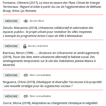
Fontaine, Clément
(
2017
),
La mise en oeuvre des Plans Climat-Air-Energie
Territoriaux : Regard et bilan à partir du cas de l'agglomération de Béthune-
Bruay, Artois Lys Romane.
Accès libre
MÉMOIRE
Zimolo, Marianne
(
2019
),
Urbanisme collaboratif et valorisation des
espaces publics : le projet urbain pour revitaliser les villes moyennes
L'exemple du programme Action Coeur de Ville à Montauban
Accès restreint
MÉMOIRE
Barreau, Ninon (1996-.... ; docteure en Urbanisme et aménagement)
(
2019
),
Tisser des liens entre urbanisme alternatif et habitat social. Des
aménagements temporaires sur le site des Habitations Jeanne-Mance à
Montréal
Non consultable
MÉMOIRE
Nogueira, Chloë
(
2019
),
Développer et diversifier l'accession à la propriété
: une nouvelle stratégie pour les organismes sociaux ?
Non consultable
MÉMOIRE
Gorce, Mona
(
2018
),
Adaptation au changement climatique et inégalités