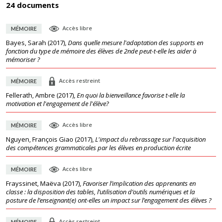
24 documents
Accès libre
MÉMOIRE
Bayes, Sarah
(
2017
),
Dans quelle mesure l'adaptation des supports en
fonction du type de mémoire des élèves de 2nde peut-t-elle les aider à
mémoriser ?
Accès restreint
MÉMOIRE
Fellerath, Ambre
(
2017
),
En quoi la bienveillance favorise t-elle la
motivation et l'engagement de l'élève?
Accès libre
MÉMOIRE
Nguyen, François Giao
(
2017
),
L'impact du rebrassage sur l'acquisition
des compétences grammaticales par les élèves en production écrite
Accès libre
MÉMOIRE
Frayssinet, Maëva
(
2017
),
Favoriser l’implication des apprenants en
classe : la disposition des tables, l’utilisation d’outils numériques et la
posture de l’enseignant(e) ont-elles un impact sur l’engagement des élèves ?
Accès restreint
MÉMOIRE