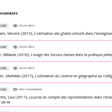
ocuments
Accès libre
OIRE
ieri, Vincent
(
2015
),
L'utilisation des globes virtuels dans l'enseign
Accès libre
OIRE
e, Mélanie
(
2016
),
L’usage des Serious Games dans la pratique pédag
Accès libre
OIRE
er, Mathilde
(
2017
),
L'utilisation du cinéma en géographie au collè
Non consultable
OIRE
tte, Lisa
(
2017
),
La prise en compte des représentations dans l’ens
e de 4e