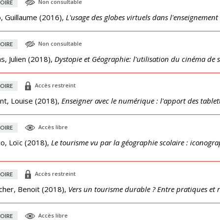
Non consultable
OIRE
, Guillaume
(
2016
),
L'usage des globes virtuels dans l'enseignemen
Non consultable
OIRE
s, Julien
(
2018
),
Dystopie et Géographie: l'utilisation du cinéma de 
Accès restreint
OIRE
nt, Louise
(
2018
),
Enseigner avec le numérique : l'apport des tablett
Accès libre
OIRE
o, Loïc
(
2018
),
Le tourisme vu par la géographie scolaire : iconog
Accès restreint
OIRE
cher, Benoit
(
2018
),
Vers un tourisme durable ? Entre pratiques et 
Accès libre
OIRE