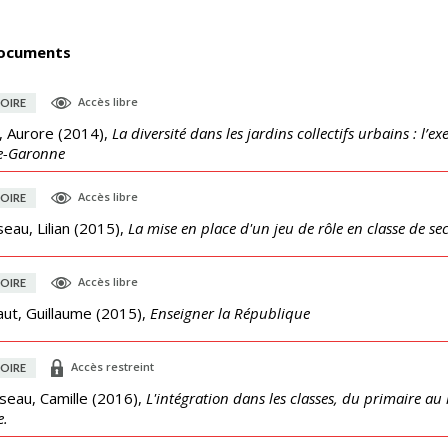
ocuments
Accès libre
OIRE
, Aurore
(
2014
),
La diversité dans les jardins collectifs urbains : 
e-Garonne
Accès libre
OIRE
eau, Lilian
(
2015
),
La mise en place d'un jeu de rôle en classe de s
Accès libre
OIRE
ut, Guillaume
(
2015
),
Enseigner la République
Accès restreint
OIRE
seau, Camille
(
2016
),
L'intégration dans les classes, du primaire au
e.