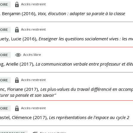
Accès restreint
OIRE
, Benjamin
(
2016
),
Voix, élocution : adapter sa parole à la classe
Accès restreint
OIRE
ety, Lucie
(
2016
),
Enseigner les questions socialement vives : les m
Accès libre
OIRE
g, Arielle
(
2017
),
La communication verbale entre professeur et élèv
Accès restreint
OIRE
nc, Floriane
(
2017
),
Les plus-values du travail différencié en acco
turer sa pensée et son savoir"
Accès restreint
OIRE
astel, Clémence
(
2017
),
Les représentations de l'espace au cycle 2