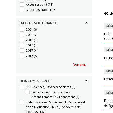
Accès restreint
(13)
Non consultable
(19)
40 d
DATE DE SOUTENANCE
MÉM
2021
(6)
Paba
2020
(7)
Haut
2019
(5)
2018
(7)
MÉM
2017
(4)
2016
(8)
Bruss
Voir plus
MÉM
Lesca
UFR/COMPOSANTE
UFR Sciences, Espaces, Sociétés
(0)
Département Géographie-
MÉM
Aménagement-Environnement
(2)
Rous
Institut National Supérieur du Professorat
Arièg
et de l'Education (INSPE)- Académie de
Toulouse
(37)