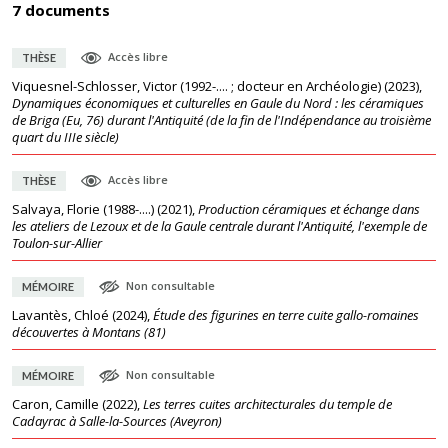
7 documents
Accès libre
THÈSE
Viquesnel-Schlosser, Victor (1992-.... ; docteur en Archéologie)
(
2023
),
Dynamiques économiques et culturelles en Gaule du Nord : les céramiques
de Briga (Eu, 76) durant l'Antiquité (de la fin de l'Indépendance au troisième
quart du IIIe siècle)
Accès libre
THÈSE
Salvaya, Florie (1988-....)
(
2021
),
Production céramiques et échange dans
les ateliers de Lezoux et de la Gaule centrale durant l'Antiquité, l'exemple de
Toulon-sur-Allier
Non consultable
MÉMOIRE
Lavantès, Chloé
(
2024
),
Étude des figurines en terre cuite gallo-romaines
découvertes à Montans (81)
Non consultable
MÉMOIRE
Caron, Camille
(
2022
),
Les terres cuites architecturales du temple de
Cadayrac à Salle-la-Sources (Aveyron)