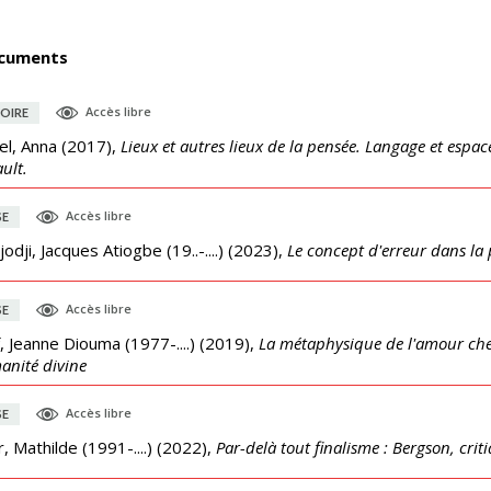
cuments
Accès libre
OIRE
el, Anna
(
2017
),
Lieux et autres lieux de la pensée. Langage et espa
ult.
Accès libre
SE
odji, Jacques Atiogbe (19..-....)
(
2023
),
Le concept d'erreur dans la
Accès libre
SE
, Jeanne Diouma (1977-....)
(
2019
),
La métaphysique de l'amour chez 
anité divine
Accès libre
SE
, Mathilde (1991-....)
(
2022
),
Par-delà tout finalisme : Bergson, crit