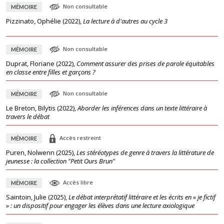
Non consultable
MÉMOIRE
Pizzinato, Ophélie
(
2022
),
La lecture à d'autres au cycle 3
Non consultable
MÉMOIRE
Duprat, Floriane
(
2022
),
Comment assurer des prises de parole équitables
en classe entre filles et garçons ?
Non consultable
MÉMOIRE
Le Breton, Bilytis
(
2022
),
Aborder les inférences dans un texte littéraire à
travers le débat
Accès restreint
MÉMOIRE
Puren, Nolwenn
(
2025
),
Les stéréotypes de genre à travers la littérature de
jeunesse : la collection "Petit Ours Brun"
Accès libre
MÉMOIRE
Saintoin, Julie
(
2025
),
Le débat interprétatif littéraire et les écrits en « je fictif
» : un dispositif pour engager les élèves dans une lecture axiologique