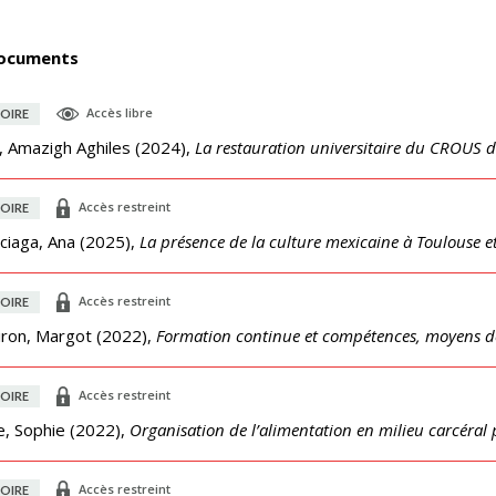
ocuments
Accès libre
OIRE
l, Amazigh Aghiles
(
2024
),
La restauration universitaire du CROUS d
Accès restreint
OIRE
ciaga, Ana
(
2025
),
La présence de la culture mexicaine à Toulouse e
Accès restreint
OIRE
iron, Margot
(
2022
),
Formation continue et compétences, moyens de 
Accès restreint
OIRE
e, Sophie
(
2022
),
Organisation de l’alimentation en milieu carcéra
Accès restreint
OIRE