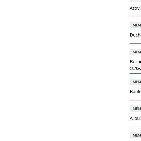
Attiv
MÉM
Duch
MÉM
Berne
cons
MÉM
Barile
MÉM
Allou
MÉM