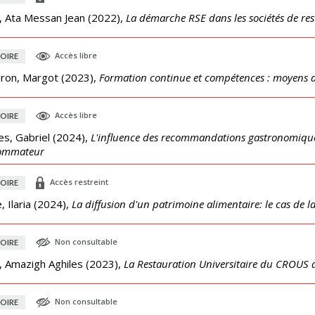
i, Ata Messan Jean
(
2022
),
La démarche RSE dans les sociétés de rest
Accès libre
OIRE
iron, Margot
(
2023
),
Formation continue et compétences : moyens de
Accès libre
OIRE
s, Gabriel
(
2024
),
L'influence des recommandations gastronomiques
ommateur
Accès restreint
OIRE
, Ilaria
(
2024
),
La diffusion d'un patrimoine alimentaire: le cas de la
Non consultable
OIRE
l, Amazigh Aghiles
(
2023
),
La Restauration Universitaire du CROUS 
Non consultable
OIRE