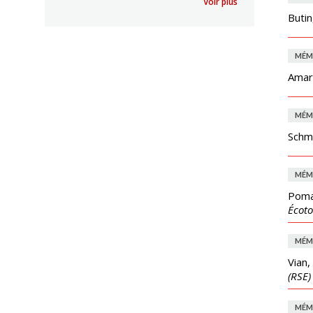
Voir plus
Butin
MÉM
Amard
MÉM
Schmi
MÉM
Poma
Écot
MÉM
Vian,
(RSE)
MÉM