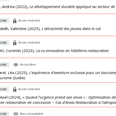
, Andréa
(
2022
),
Le développement durable appliqué au secteur de l'
Accès restreint
OIRE
eilh, Valentine
(
2023
),
L'attractivité des jeunes dans le Lot
Accès restreint
OIRE
tt, Corentin
(
2023
),
La co-innovation en hôtellerie-restauration
Accès libre
OIRE
rel, Léa
(
2023
),
L’expérience d’aventure inclusive pour un tourisme 
ourisme Québec
Accès restreint
OIRE
 Axel
(
2024
),
« Quand l’urgence prend son envol » : Optimisation des
 en restauration de concession ~ Cas d’Areas Restauration à l’aérop
Non consultable
OIRE