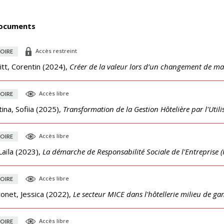
ocuments
Accès restreint
OIRE
tt, Corentin
(
2024
),
Créer de la valeur lors d’un changement de ma
Accès libre
OIRE
ina, Sofiia
(
2025
),
Transformation de la Gestion Hôtelière par l'Utilisa
Accès libre
OIRE
Laïla
(
2023
),
La démarche de Responsabilité Sociale de l'Entreprise 
Accès libre
OIRE
onet, Jessica
(
2022
),
Le secteur MICE dans l'hôtellerie milieu de g
Accès libre
OIRE