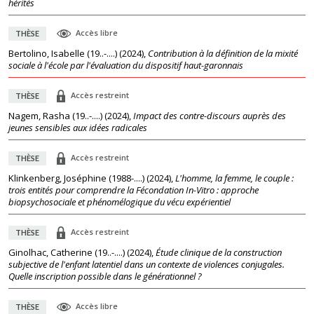
hérités
Accès libre
THÈSE
Bertolino, Isabelle (19..-....)
(
2024
),
Contribution à la définition de la mixité
sociale à l'école par l'évaluation du dispositif haut-garonnais
Accès restreint
THÈSE
Nagem, Rasha (19..-....)
(
2024
),
Impact des contre-discours auprès des
jeunes sensibles aux idées radicales
Accès restreint
THÈSE
Klinkenberg, Joséphine (1988-....)
(
2024
),
L'homme, la femme, le couple :
trois entités pour comprendre la Fécondation In-Vitro : approche
biopsychosociale et phénomélogique du vécu expérientiel
Accès restreint
THÈSE
Ginolhac, Catherine (19..-....)
(
2024
),
Étude clinique de la construction
subjective de l'enfant latentiel dans un contexte de violences conjugales.
Quelle inscription possible dans le générationnel ?
Accès libre
THÈSE