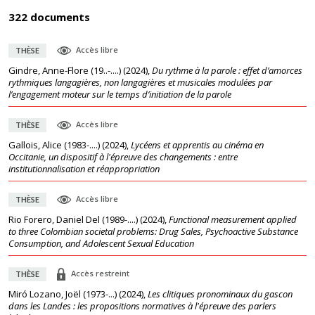
322 documents
Accès libre
THÈSE
Gindre, Anne-Flore (19..-....)
(
2024
),
Du rythme à la parole : effet d’amorces
rythmiques langagières, non langagières et musicales modulées par
l’engagement moteur sur le temps d’initiation de la parole
Accès libre
THÈSE
Gallois, Alice (1983-....)
(
2024
),
Lycéens et apprentis au cinéma en
Occitanie, un dispositif à l'épreuve des changements : entre
institutionnalisation et réappropriation
Accès libre
THÈSE
Rio Forero, Daniel Del (1989-....)
(
2024
),
Functional measurement applied
to three Colombian societal problems: Drug Sales, Psychoactive Substance
Consumption, and Adolescent Sexual Education
Accès restreint
THÈSE
Miró Lozano, Joël (1973-...)
(
2024
),
Les clitiques pronominaux du gascon
dans les Landes : les propositions normatives à l'épreuve des parlers