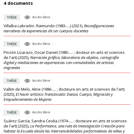
4 documents
Accès libre
THÈSE
Villalba Labrador, Raimundo (1983-....)
(
2021
),
Reconfiguraciones
narrativas de experiencias de ser cuerpos docentes
Accès libre
THÈSE
Pinzón Lizarazo, Oscar Daniel (1985-.... ; docteur en arts et sciences
de l'art)
(
2025
),
Narración gráfica, laboratorio de objetos, cartografía
digital y mediaciones en experiencias con comunidades de artistas
migrantes
Accès libre
THÈSE
Vallim de Melo, Aline (1986-.... ; docteure en arts et sciences de l'art)
(
2025
),
El hacer artístico Translocado: Danza, Cuerpo, Migración y
Empoderamiento de Mujeres
Accès libre
THÈSE
Suárez García, Sandra Cecilia (1974-.... ; docteure en arts et sciences
de l'art)
(
2025
),
La Performance, una ruta de Investigación Creación para
habitar la Escuela desde las Intersensibilidades performativas de niñas y