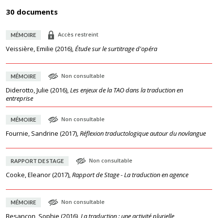
30 documents
Accès restreint
MÉMOIRE
Veissière, Emilie
(
2016
),
Étude sur le surtitrage d'opéra
Non consultable
MÉMOIRE
Diderotto, Julie
(
2016
),
Les enjeux de la TAO dans la traduction en
entreprise
Non consultable
MÉMOIRE
Fournie, Sandrine
(
2017
),
Réflexion traductologique autour du novlangue
Non consultable
RAPPORT DE STAGE
Cooke, Eleanor
(
2017
),
Rapport de Stage - La traduction en agence
Non consultable
MÉMOIRE
Besançon, Sophie
(
2016
),
La traduction : une activité plurielle