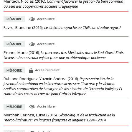
Mentech, Nicolas
(
2016
),
Comment favoriser la gestion du bien commun
au sein des coopératives sociales uruguaynne
Accès libre
MÉMOIRE
Favre, Blandine
(
2016
),
Le cinéma mapuche au Chili : un double regard
Accès libre
MÉMOIRE
Prunet, Marie
(
2016
),
Le parcours des Mexicains dans le Sud-Ouest Etats-
Uniens : de nouveaux enjeux pour une problématique ancienne
Accès restreint
MÉMOIRE
Rubiano Rodriguez, Yazmin Andrea
(
2016
),
Representación de la
juventud colombiana en la literatura sicaresca: El sicario y la víctima.
Análisis comparativo de La virgen de los sicarios de Fernando Vallejo y El
ruido de las cosas al caer de Juan Gabriel Vázquez
Accès libre
MÉMOIRE
Merchan Cerinza, Luisa
(
2016
),
Géopolitique de la traduction de la
"narco-littérature" en langues française et anglaise 1994 - 2014