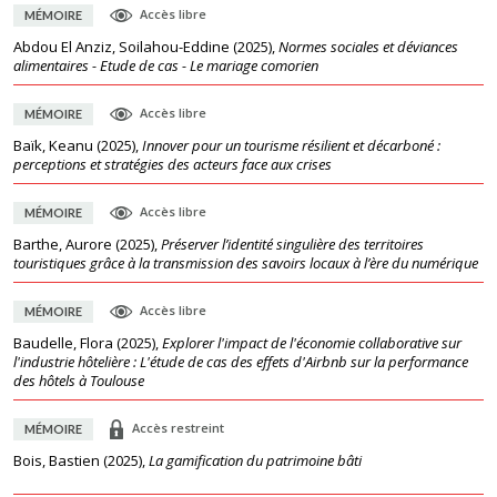
Accès libre
MÉMOIRE
Abdou El Anziz, Soilahou-Eddine
(
2025
),
Normes sociales et déviances
alimentaires - Etude de cas - Le mariage comorien
Accès libre
MÉMOIRE
Baïk, Keanu
(
2025
),
Innover pour un tourisme résilient et décarboné :
perceptions et stratégies des acteurs face aux crises
Accès libre
MÉMOIRE
Barthe, Aurore
(
2025
),
Préserver l’identité singulière des territoires
touristiques grâce à la transmission des savoirs locaux à l’ère du numérique
Accès libre
MÉMOIRE
Baudelle, Flora
(
2025
),
Explorer l'impact de l'économie collaborative sur
l'industrie hôtelière : L'étude de cas des effets d'Airbnb sur la performance
des hôtels à Toulouse
Accès restreint
MÉMOIRE
Bois, Bastien
(
2025
),
La gamification du patrimoine bâti