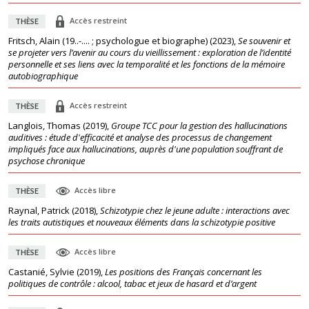
Accès restreint
THÈSE
Fritsch, Alain (19..-.... ; psychologue et biographe)
(
2023
),
Se souvenir et
se projeter vers l’avenir au cours du vieillissement : exploration de l’identité
personnelle et ses liens avec la temporalité et les fonctions de la mémoire
autobiographique
Accès restreint
THÈSE
Langlois, Thomas
(
2019
),
Groupe TCC pour la gestion des hallucinations
auditives : étude d'efficacité et analyse des processus de changement
impliqués face aux hallucinations, auprès d'une population souffrant de
psychose chronique
Accès libre
THÈSE
Raynal, Patrick
(
2018
),
Schizotypie chez le jeune adulte : interactions avec
les traits autistiques et nouveaux éléments dans la schizotypie positive
Accès libre
THÈSE
Castanié, Sylvie
(
2019
),
Les positions des Français concernant les
politiques de contrôle : alcool, tabac et jeux de hasard et d’argent