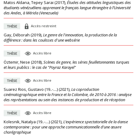
Matos Aldana, Tepey Sarai
(
2017
),
Études des attitudes linguistiques des
étudiants vénézuéliens apprenant le français langue étrangère à l’Université
des Andes, à Mérida (Venezuela)
Accès restreint
THÈSE
Gay, Déborah
(
2019
),
Le genre de l'innovation, la production de la
différence : dans les coulisses d'une websérie
Accès libre
THÈSE
Öztemir, Nese
(
2018
),
Scènes de genre, les séries feuilletonnantes turques
et leurs publics : le cas de "Poyraz Karayel"
Accès libre
THÈSE
Suarez Rios, Gustavo (19..-....)
(
2021
),
La coproduction
cinématographique entre la France et la Colombie, de 2010 à 2016 : analyse
des représentations au sein des instances de production et de réception
Accès libre
THÈSE
Kolesnik, Natalya (19..-....)
(
2021
),
L’expérience spectatorielle de la danse
contemporaine : pour une approche communicationnelle d’une œuvre
chorégraphique