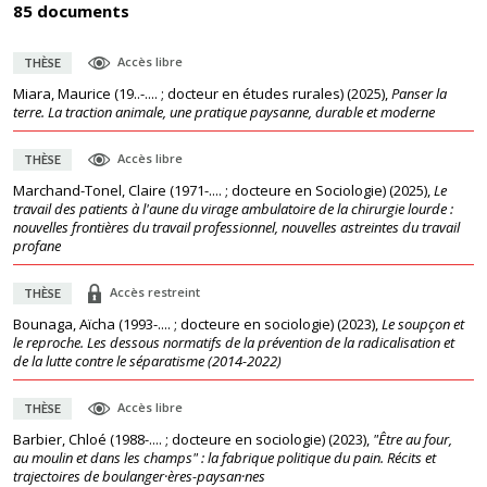
85 documents
Accès libre
THÈSE
Miara, Maurice (19..-.... ; docteur en études rurales)
(
2025
),
Panser la
terre. La traction animale, une pratique paysanne, durable et moderne
Accès libre
THÈSE
Marchand-Tonel, Claire (1971-.... ; docteure en Sociologie)
(
2025
),
Le
travail des patients à l'aune du virage ambulatoire de la chirurgie lourde :
nouvelles frontières du travail professionnel, nouvelles astreintes du travail
profane
Accès restreint
THÈSE
Bounaga, Aïcha (1993-.... ; docteure en sociologie)
(
2023
),
Le soupçon et
le reproche. Les dessous normatifs de la prévention de la radicalisation et
de la lutte contre le séparatisme (2014-2022)
Accès libre
THÈSE
Barbier, Chloé (1988-.... ; docteure en sociologie)
(
2023
),
"Être au four,
au moulin et dans les champs" : la fabrique politique du pain. Récits et
trajectoires de boulanger·ères-paysan·nes