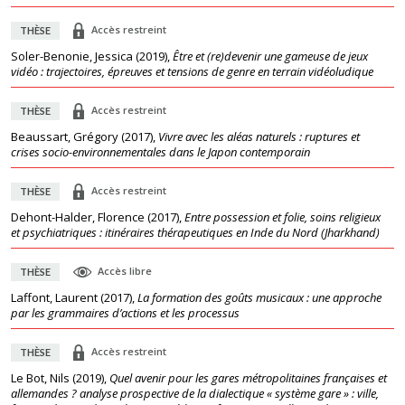
Accès restreint
THÈSE
Soler-Benonie, Jessica
(
2019
),
Être et (re)devenir une gameuse de jeux
vidéo : trajectoires, épreuves et tensions de genre en terrain vidéoludique
Accès restreint
THÈSE
Beaussart, Grégory
(
2017
),
Vivre avec les aléas naturels : ruptures et
crises socio-environnementales dans le Japon contemporain
Accès restreint
THÈSE
Dehont-Halder, Florence
(
2017
),
Entre possession et folie, soins religieux
et psychiatriques : itinéraires thérapeutiques en Inde du Nord (Jharkhand)
Accès libre
THÈSE
Laffont, Laurent
(
2017
),
La formation des goûts musicaux : une approche
par les grammaires d’actions et les processus
Accès restreint
THÈSE
Le Bot, Nils
(
2019
),
Quel avenir pour les gares métropolitaines françaises et
allemandes ? analyse prospective de la dialectique « système gare » : ville,