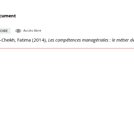
cument
Accès libre
OIRE
-Cheikh, Fatima
(
2014
),
Les compétences managériales : le métier 