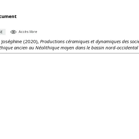
cument
Accès libre
SE
 Joséphine
(
2020
),
Productions céramiques et dynamiques des société
thique ancien au Néolithique moyen dans le bassin nord-occidental