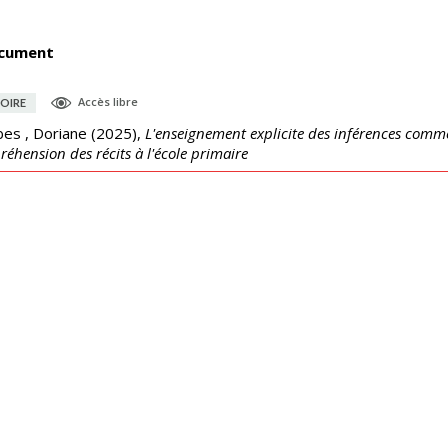
cument
Accès libre
OIRE
es , Doriane
(
2025
),
L'enseignement explicite des inférences comme 
éhension des récits à l'école primaire