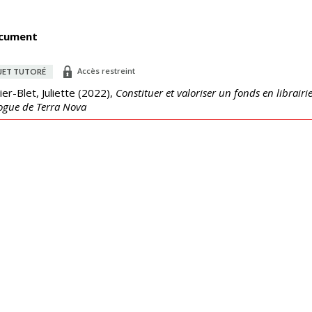
cument
Accès restreint
JET TUTORÉ
er-Blet, Juliette
(
2022
),
Constituer et valoriser un fonds en librairi
ogue de Terra Nova