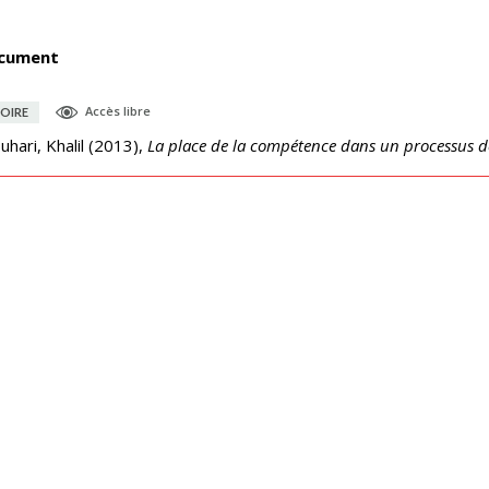
cument
Accès libre
OIRE
uhari, Khalil
(
2013
),
La place de la compétence dans un processus d