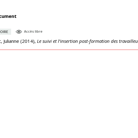
cument
Accès libre
OIRE
, Julianne
(
2014
),
Le suivi et l’insertion post-formation des travaille