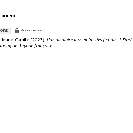
cument
Accès restreint
OIRE
, Marie-Camille
(
2023
),
Une mémoire aux mains des femmes ? Étude d
Hmong de Guyane française