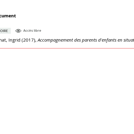
cument
Accès libre
OIRE
at, Ingrid
(
2017
),
Accompagnement des parents d'enfants en situa