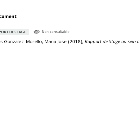
cument
Non consultable
PORT DE STAGE
s Gonzalez-Morello, Maria Jose
(
2018
),
Rapport de Stage au sein d