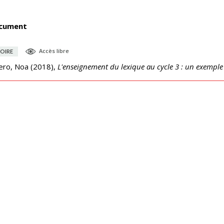
cument
Accès libre
OIRE
ero, Noa
(
2018
),
L'enseignement du lexique au cycle 3 : un exemple