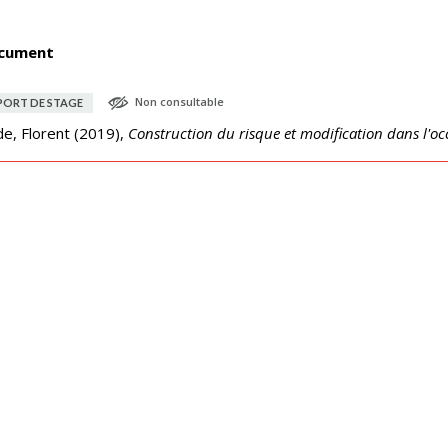
cument
Non consultable
PORT DE STAGE
de, Florent
(
2019
),
Construction du risque et modification dans l'o