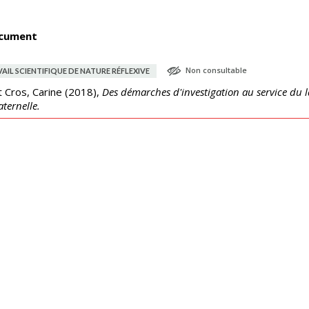
cument
Non consultable
AIL SCIENTIFIQUE DE NATURE RÉFLEXIVE
t Cros, Carine
(
2018
),
Des démarches d'investigation au service du l
ternelle.