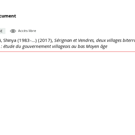
cument
Accès libre
SE
, Shinya (1983-....)
(
2017
),
Sérignan et Vendres, deux villages biterr
e : étude du gouvernement villageois au bas Moyen âge