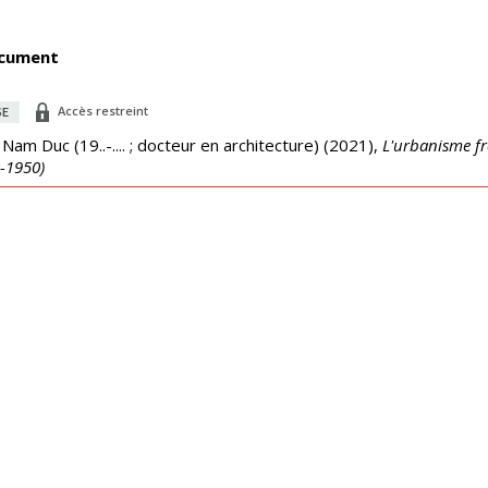
cument
Accès restreint
SE
 Nam Duc (19..-.... ; docteur en architecture)
(
2021
),
L'urbanisme fra
-1950)