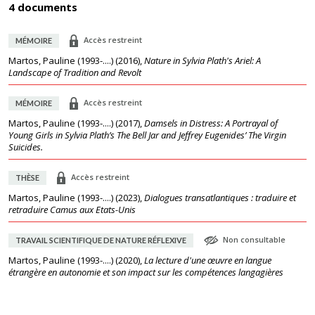
4 documents
Accès restreint
MÉMOIRE
Martos, Pauline (1993-....)
(
2016
),
Nature in Sylvia Plath's Ariel: A
Landscape of Tradition and Revolt
Accès restreint
MÉMOIRE
Martos, Pauline (1993-....)
(
2017
),
Damsels in Distress: A Portrayal of
Young Girls in Sylvia Plath’s The Bell Jar and Jeffrey Eugenides’ The Virgin
Suicides.
Accès restreint
THÈSE
Martos, Pauline (1993-....)
(
2023
),
Dialogues transatlantiques : traduire et
retraduire Camus aux Etats-Unis
Non consultable
TRAVAIL SCIENTIFIQUE DE NATURE RÉFLEXIVE
Martos, Pauline (1993-....)
(
2020
),
La lecture d'une œuvre en langue
étrangère en autonomie et son impact sur les compétences langagières