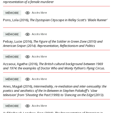
representation of a female murderer
Accès libre
MÉMOIRE
Pons, Lola
(
2016
),
The Dystopian Cityscape in Ridley Scott's 'Blade Runner'
Accès libre
MÉMOIRE
Pebay, Lucie
(
2016
),
The Figure of the Soldier in Green Zone (2010) and
American Sniper (2014). Representation, Reflectionism and Politics
Accès libre
MÉMOIRE
Azzaoui, Agathe
(
2016
),
The British cultural background between 1969
and 1974: the examples of Doctor Who and Monty Python's Flying Circus.
Accès libre
MÉMOIRE
Aries, Magali
(
2016
),
Intermediality, re-mediation and inter-sensuality: the
poetics and aesthetics of the In-Between in Stephen Poliakoff's 'slow
television' from 'Shooting the Past'(1999) to 'Dancing on the Edge'(2013).
Accès libre
MÉMOIRE