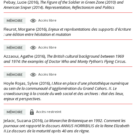
Pebay, Lucie
(
2016
),
The Figure of the Soldier in Green Zone (2010) and
American Sniper (2014). Representation, Reflectionism and Politics
Accès libre
MÉMOIRE
Fleurot, Morgane
(
2016
),
Enjeux et représentations des supports d'écriture
: une édition entre hésitation et mutation
Accès libre
MÉMOIRE
Azzaoui, Agathe
(
2016
),
The British cultural background between 1969
and 1974: the examples of Doctor Who and Monty Python's Flying Circus.
Accès libre
MÉMOIRE
Hoyle Rojas, Sylvie
(
2016
),
I.Mise en place d'une photothèque numérique
au sein de la communauté d'agglomération du Grand Cahors. II. Le
crowdsourcing à la croisée du web social et des archives : état des lieux,
enjeux et perspectives.
Accès restreint
MÉMOIRE
Jelacic, Suzana
(
2016
),
La Monarchie Britannique en 1992. Comment les
journaux ont rapporté le discours ANNUS HORRIBILIS de la Reine Elizabeth
II.Le discours de la maturité après 40 ans de règne.