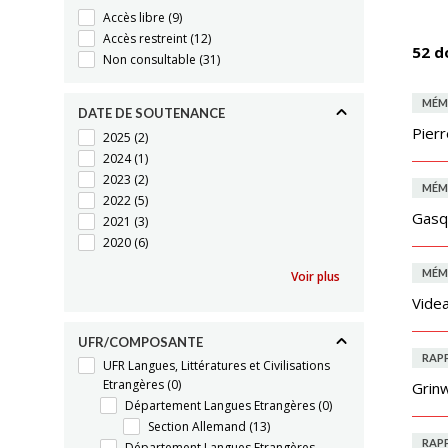
Accès libre
(9)
Accès restreint
(12)
52 d
Non consultable
(31)
MÉM
DATE DE SOUTENANCE
Pierr
2025
(2)
2024
(1)
2023
(2)
MÉM
2022
(5)
Gasq
2021
(3)
2020
(6)
MÉM
Voir plus
Videa
UFR/COMPOSANTE
RAP
UFR Langues, Littératures et Civilisations
Etrangères
(0)
Grin
Département Langues Etrangères
(0)
Section Allemand
(13)
RAP
Département Langues Etrangères