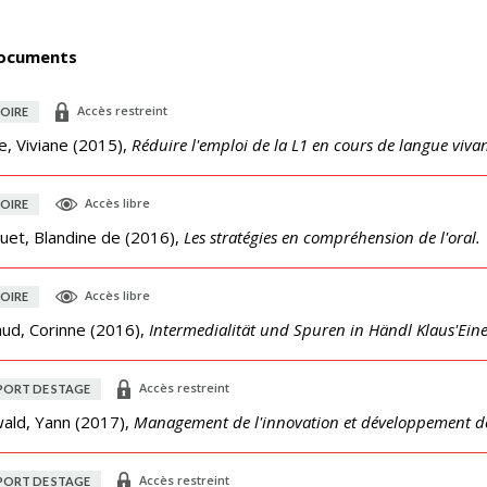
ocuments
Accès restreint
OIRE
e, Viviane
(
2015
),
Réduire l'emploi de la L1 en cours de langue viva
Accès libre
OIRE
uet, Blandine de
(
2016
),
Les stratégies en compréhension de l'oral.
Accès libre
OIRE
ud, Corinne
(
2016
),
Intermedialität und Spuren in Händl Klaus'Ein
Accès restreint
PORT DE STAGE
wald, Yann
(
2017
),
Management de l'innovation et développement d
Accès restreint
PORT DE STAGE