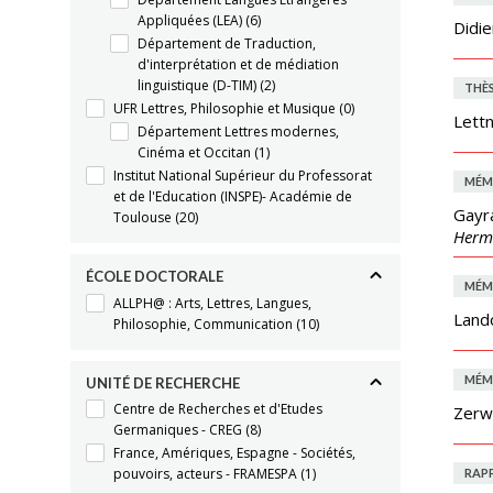
Appliquées (LEA)
(6)
Didi
Département de Traduction,
d'interprétation et de médiation
linguistique (D-TIM)
(2)
THÈ
UFR Lettres, Philosophie et Musique
(0)
Lettn
Département Lettres modernes,
Cinéma et Occitan
(1)
Institut National Supérieur du Professorat
MÉM
et de l'Education (INSPE)- Académie de
Gayra
Toulouse
(20)
Herm
ÉCOLE DOCTORALE
MÉM
ALLPH@ : Arts, Lettres, Langues,
Land
Philosophie, Communication
(10)
MÉM
UNITÉ DE RECHERCHE
Centre de Recherches et d'Etudes
Zerw
Germaniques - CREG
(8)
France, Amériques, Espagne - Sociétés,
pouvoirs, acteurs - FRAMESPA
(1)
RAP