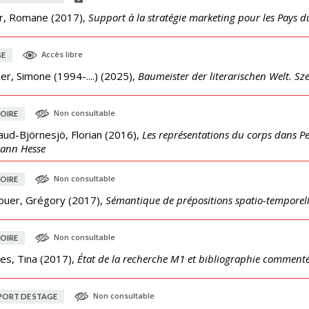
er, Romane
(
2017
),
Support à la stratégie marketing pour les Pays 
Accès libre
SE
er, Simone (1994-....)
(
2025
),
Baumeister der literarischen Welt. S
Non consultable
OIRE
ud-Björnesjö, Florian
(
2016
),
Les représentations du corps dans 
ann Hesse
Non consultable
OIRE
ouer, Grégory
(
2017
),
Sémantique de prépositions spatio-temporel
Non consultable
OIRE
es, Tina
(
2017
),
État de la recherche M1 et bibliographie comment
Non consultable
PORT DE STAGE