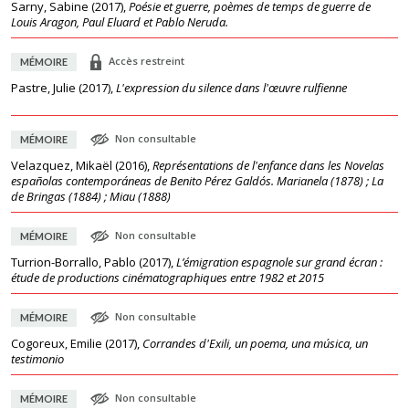
Sarny, Sabine
(
2017
),
Poésie et guerre, poèmes de temps de guerre de
Louis Aragon, Paul Eluard et Pablo Neruda.
Accès restreint
MÉMOIRE
Pastre, Julie
(
2017
),
L'expression du silence dans l'œuvre rulfienne
Non consultable
MÉMOIRE
Velazquez, Mikaël
(
2016
),
Représentations de l'enfance dans les Novelas
españolas contemporáneas de Benito Pérez Galdós. Marianela (1878) ; La
de Bringas (1884) ; Miau (1888)
Non consultable
MÉMOIRE
Turrion-Borrallo, Pablo
(
2017
),
L’émigration espagnole sur grand écran :
étude de productions cinématographiques entre 1982 et 2015
Non consultable
MÉMOIRE
Cogoreux, Emilie
(
2017
),
Corrandes d'Exili, un poema, una música, un
testimonio
Non consultable
MÉMOIRE