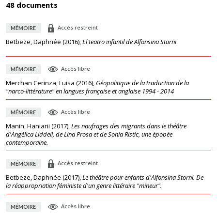
48 documents
Accès restreint
MÉMOIRE
Betbeze, Daphnée
(
2016
),
El teatro infantil de Alfonsina Storni
Accès libre
MÉMOIRE
Merchan Cerinza, Luisa
(
2016
),
Géopolitique de la traduction de la
"narco-littérature" en langues française et anglaise 1994 - 2014
Accès libre
MÉMOIRE
Manin, Haniarii
(
2017
),
Les naufrages des migrants dans le théâtre
d'Angélica Liddell, de Lina Prosa et de Sonia Ristic, une épopée
contemporaine.
Accès restreint
MÉMOIRE
Betbeze, Daphnée
(
2017
),
Le théâtre pour enfants d'Alfonsina Storni. De
la réappropriation féministe d'un genre littéraire "mineur".
Accès libre
MÉMOIRE