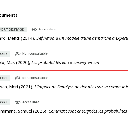
cuments
Accès libre
PORT DE STAGE
rki, Mehdi
(
2014
),
Définition d'un modèle d'une démarche d'experti
Non consultable
OIRE
olo, Max
(
2020
),
Les probabilités en co-enseignement
Non consultable
OIRE
yan, Meri
(
2021
),
L'impact de l'analyse de données sur la communic
Accès libre
OIRE
imimana, Samuel
(
2025
),
Comment sont enseignées les probabilités 